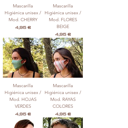
Mascarilla
Mascarilla
Higiénica unisex /
Higiénica unisex /
Mod. CHERRY
Mod. FLORES
Precio
BEIGE
4,95 €
Precio
4,95 €
Mascarilla
Mascarilla
Higiénica unisex /
Higiénica unisex /
Mod. HOJAS
Mod. RAYAS
VERDES
COLORES
Precio
Precio
4,95 €
4,95 €