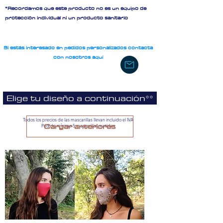
*Recordamos que este producto no es un equipo de
protección individual ni un producto sanitario
Si estás interesado en pedidos personalizados contacta
con nosotros aquí
Elige tu diseño a continuación**
Todos los precios de las mascarillas llevan incluido el IVA
Cargar anteriores
Pedido mínimo 5 mascarillas surtidas