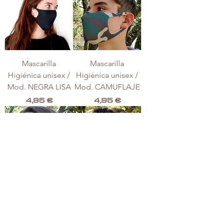
Mascarilla
Mascarilla
Higiénica unisex /
Higiénica unisex /
Mod. NEGRA LISA
Mod. CAMUFLAJE
Precio
Precio
4,95 €
4,95 €
Mascarilla
Mascarilla
Higiénica unisex /
Higiénica unisex /
Mod. BANDANA
Mod. BANDANA