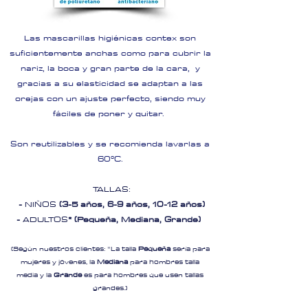
Las mascarillas higiénicas contex son
suficientemente anchas como para cubrir la
nariz, la boca y gran parte de la cara, y
gracias a su elasticidad se adaptan a las
orejas con un ajuste perfecto, siendo muy
fáciles de poner y quitar.
Son reutilizables y se recomienda lavarlas a
60ºC.
TALLAS:
-
NIÑOS
(3-5 años, 6-9 años, 10-12 años)
-
ADULTOS
* (Pequeña, Mediana, Grande)
(Según nuestros clientes: *La talla
Pequeña
sería para
mujeres y jóvenes, la
Mediana
para hombres talla
media y la
Grande
es para hombres que usen tallas
grandes.)